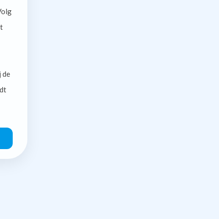
olg
t
j de
dt