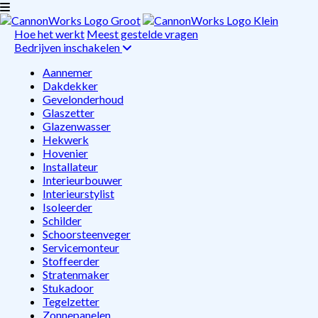
Hoe het werkt
Meest gestelde vragen
Bedrijven inschakelen
Aannemer
Dakdekker
Gevelonderhoud
Glaszetter
Glazenwasser
Hekwerk
Hovenier
Installateur
Interieurbouwer
Interieurstylist
Isoleerder
Schilder
Schoorsteenveger
Servicemonteur
Stoffeerder
Stratenmaker
Stukadoor
Tegelzetter
Zonnepanelen