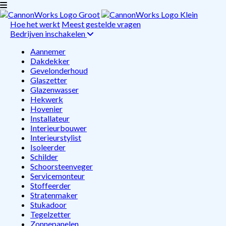
Hoe het werkt
Meest gestelde vragen
Bedrijven inschakelen
Aannemer
Dakdekker
Gevelonderhoud
Glaszetter
Glazenwasser
Hekwerk
Hovenier
Installateur
Interieurbouwer
Interieurstylist
Isoleerder
Schilder
Schoorsteenveger
Servicemonteur
Stoffeerder
Stratenmaker
Stukadoor
Tegelzetter
Zonnepanelen