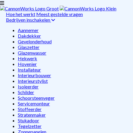
Hoe het werkt
Meest gestelde vragen
Bedrijven inschakelen
Aannemer
Dakdekker
Gevelonderhoud
Glaszetter
Glazenwasser
Hekwerk
Hovenier
Installateur
Interieurbouwer
Interieurstylist
Isoleerder
Schilder
Schoorsteenveger
Servicemonteur
Stoffeerder
Stratenmaker
Stukadoor
Tegelzetter
Zonnepanelen