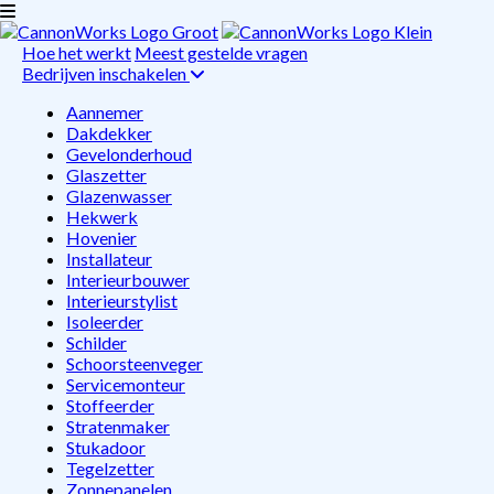
Hoe het werkt
Meest gestelde vragen
Bedrijven inschakelen
Aannemer
Dakdekker
Gevelonderhoud
Glaszetter
Glazenwasser
Hekwerk
Hovenier
Installateur
Interieurbouwer
Interieurstylist
Isoleerder
Schilder
Schoorsteenveger
Servicemonteur
Stoffeerder
Stratenmaker
Stukadoor
Tegelzetter
Zonnepanelen