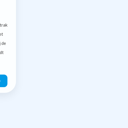
trak
et
j de
dt
O