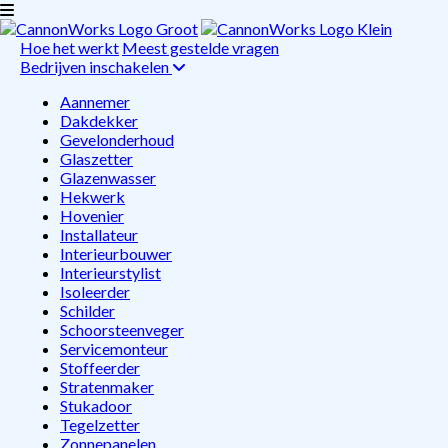
Hoe het werkt
Meest gestelde vragen
Bedrijven inschakelen
Aannemer
Dakdekker
Gevelonderhoud
Glaszetter
Glazenwasser
Hekwerk
Hovenier
Installateur
Interieurbouwer
Interieurstylist
Isoleerder
Schilder
Schoorsteenveger
Servicemonteur
Stoffeerder
Stratenmaker
Stukadoor
Tegelzetter
Zonnepanelen