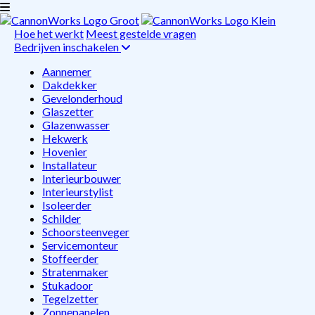
Hoe het werkt
Meest gestelde vragen
Bedrijven inschakelen
Aannemer
Dakdekker
Gevelonderhoud
Glaszetter
Glazenwasser
Hekwerk
Hovenier
Installateur
Interieurbouwer
Interieurstylist
Isoleerder
Schilder
Schoorsteenveger
Servicemonteur
Stoffeerder
Stratenmaker
Stukadoor
Tegelzetter
Zonnepanelen