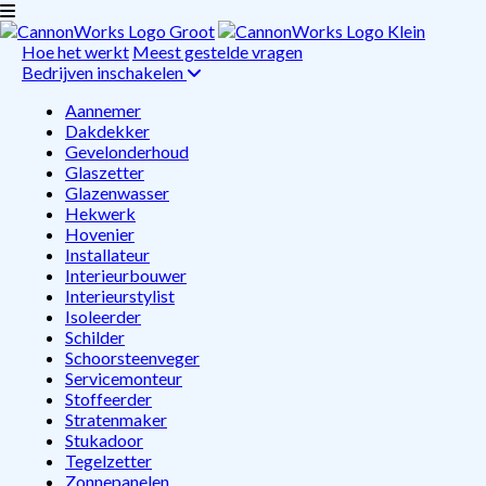
Hoe het werkt
Meest gestelde vragen
Bedrijven inschakelen
Aannemer
Dakdekker
Gevelonderhoud
Glaszetter
Glazenwasser
Hekwerk
Hovenier
Installateur
Interieurbouwer
Interieurstylist
Isoleerder
Schilder
Schoorsteenveger
Servicemonteur
Stoffeerder
Stratenmaker
Stukadoor
Tegelzetter
Zonnepanelen