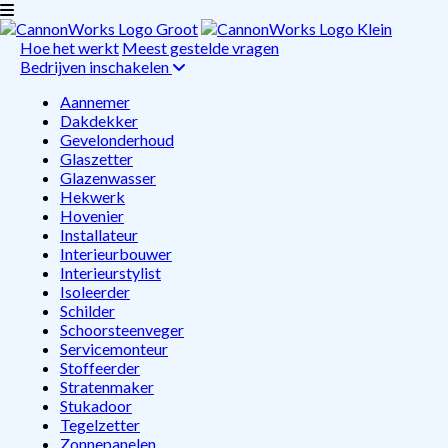
Hoe het werkt
Meest gestelde vragen
Bedrijven inschakelen
Aannemer
Dakdekker
Gevelonderhoud
Glaszetter
Glazenwasser
Hekwerk
Hovenier
Installateur
Interieurbouwer
Interieurstylist
Isoleerder
Schilder
Schoorsteenveger
Servicemonteur
Stoffeerder
Stratenmaker
Stukadoor
Tegelzetter
Zonnepanelen