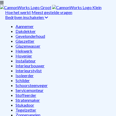
Hoe het werkt
Meest gestelde vragen
Bedrijven inschakelen
Aannemer
Dakdekker
Gevelonderhoud
Glaszetter
Glazenwasser
Hekwerk
Hovenier
Installateur
Interieurbouwer
Interieurstylist
Isoleerder
Schilder
Schoorsteenveger
Servicemonteur
Stoffeerder
Stratenmaker
Stukadoor
Tegelzetter
Zonnepanelen