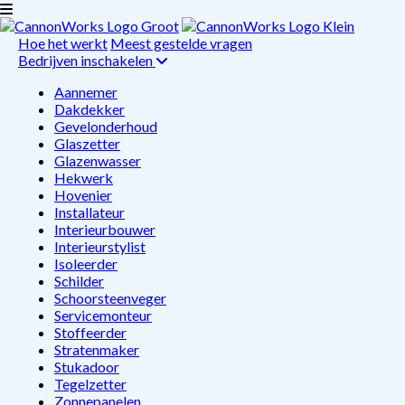
Hoe het werkt
Meest gestelde vragen
Bedrijven inschakelen
Aannemer
Dakdekker
Gevelonderhoud
Glaszetter
Glazenwasser
Hekwerk
Hovenier
Installateur
Interieurbouwer
Interieurstylist
Isoleerder
Schilder
Schoorsteenveger
Servicemonteur
Stoffeerder
Stratenmaker
Stukadoor
Tegelzetter
Zonnepanelen