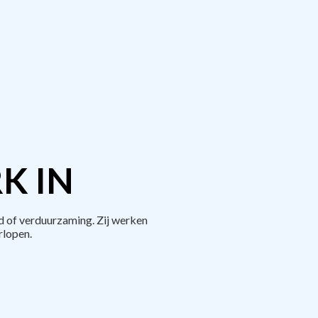
K IN
d of verduurzaming. Zij werken
rlopen.