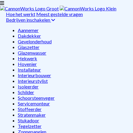
Hoe het werkt
Meest gestelde vragen
Bedrijven inschakelen
Aannemer
Dakdekker
Gevelonderhoud
Glaszetter
Glazenwasser
Hekwerk
Hovenier
Installateur
Interieurbouwer
Interieurstylist
Isoleerder
Schilder
Schoorsteenveger
Servicemonteur
Stoffeerder
Stratenmaker
Stukadoor
Tegelzetter
Zonnepanelen