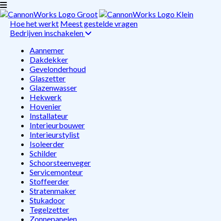
Hoe het werkt
Meest gestelde vragen
Bedrijven inschakelen
Aannemer
Dakdekker
Gevelonderhoud
Glaszetter
Glazenwasser
Hekwerk
Hovenier
Installateur
Interieurbouwer
Interieurstylist
Isoleerder
Schilder
Schoorsteenveger
Servicemonteur
Stoffeerder
Stratenmaker
Stukadoor
Tegelzetter
Zonnepanelen