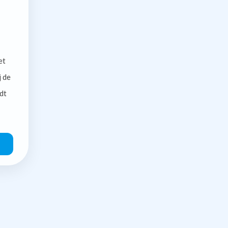
et
j de
dt