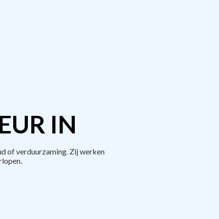
EUR IN
d of verduurzaming. Zij werken
rlopen.