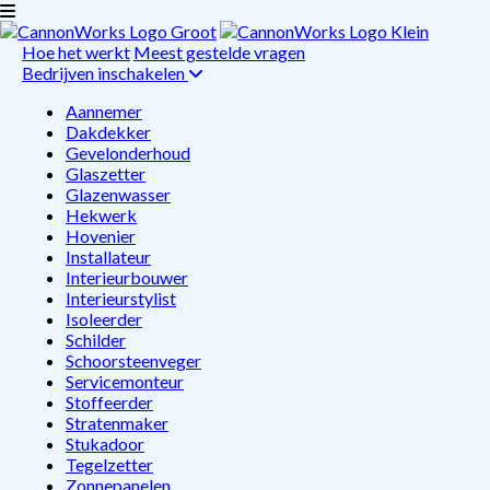
Hoe het werkt
Meest gestelde vragen
Bedrijven inschakelen
Aannemer
Dakdekker
Gevelonderhoud
Glaszetter
Glazenwasser
Hekwerk
Hovenier
Installateur
Interieurbouwer
Interieurstylist
Isoleerder
Schilder
Schoorsteenveger
Servicemonteur
Stoffeerder
Stratenmaker
Stukadoor
Tegelzetter
Zonnepanelen