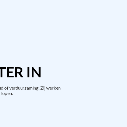
TER IN
d of verduurzaming. Zij werken
rlopen.