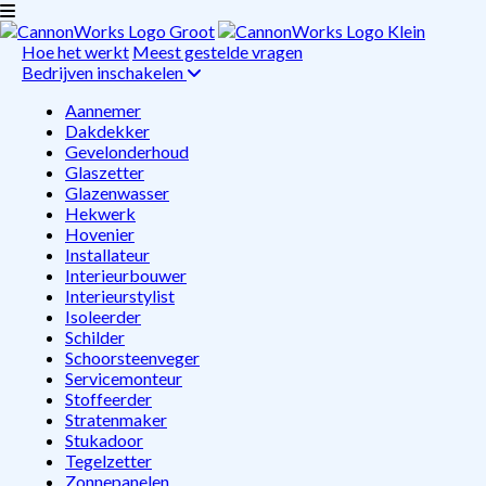
Hoe het werkt
Meest gestelde vragen
Bedrijven inschakelen
Aannemer
Dakdekker
Gevelonderhoud
Glaszetter
Glazenwasser
Hekwerk
Hovenier
Installateur
Interieurbouwer
Interieurstylist
Isoleerder
Schilder
Schoorsteenveger
Servicemonteur
Stoffeerder
Stratenmaker
Stukadoor
Tegelzetter
Zonnepanelen