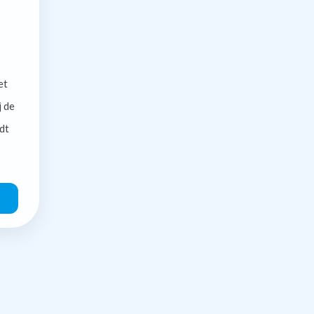
et
j de
dt