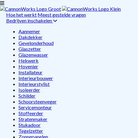
Hoe het werkt
Meest gestelde vragen
Bedrijven inschakelen
Aannemer
Dakdekker
Gevelonderhoud
Glaszetter
Glazenwasser
Hekwerk
Hovenier
Installateur
Interieurbouwer
Interieurstylist
Isoleerder
Schilder
Schoorsteenveger
Servicemonteur
Stoffeerder
Stratenmaker
Stukadoor
Tegelzetter
Zonnepanelen