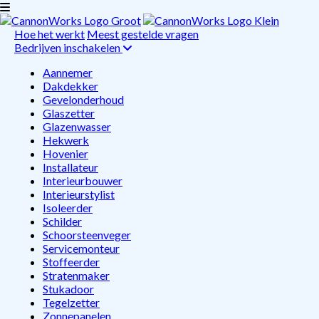
Hoe het werkt
Meest gestelde vragen
Bedrijven inschakelen
Aannemer
Dakdekker
Gevelonderhoud
Glaszetter
Glazenwasser
Hekwerk
Hovenier
Installateur
Interieurbouwer
Interieurstylist
Isoleerder
Schilder
Schoorsteenveger
Servicemonteur
Stoffeerder
Stratenmaker
Stukadoor
Tegelzetter
Zonnepanelen