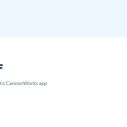
F
ratis CannonWorks app