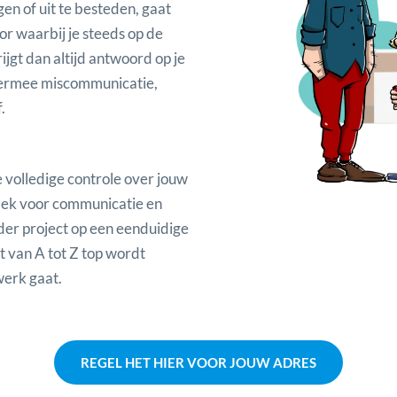
n of uit te besteden, gaat
r waarbij je steeds op de
jgt dan altijd antwoord op je
hiermee miscommunicatie,
.
e volledige controle over jouw
lek voor communicatie en
er project op een eenduidige
t van A tot Z top wordt
werk gaat.
REGEL HET HIER VOOR JOUW ADRES