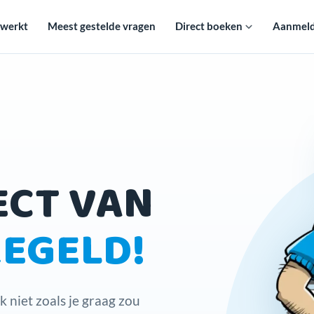
 werkt
Meest gestelde vragen
Direct boeken
Aanmelde
ECT VAN
REGELD!
k niet zoals je graag zou