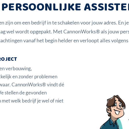
 PERSOONLIJKE ASSIST
n zijn om een bedrijf in te schakelen voor jouw adres. En je
aag wel wordt opgepakt. Met CannonWorks® als jouw persoo
achtingen vanaf het begin helder en verloopt alles volgens 
ROJECT
een verbouwing,
kkelijk en zonder problemen
k waar. CannonWorks® vindt dé
 We stellen de gevonden
 met welk bedrijf je wel of niet