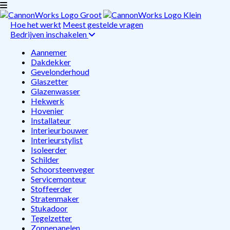
Hoe het werkt
Meest gestelde vragen
Bedrijven inschakelen
Aannemer
Dakdekker
Gevelonderhoud
Glaszetter
Glazenwasser
Hekwerk
Hovenier
Installateur
Interieurbouwer
Interieurstylist
Isoleerder
Schilder
Schoorsteenveger
Servicemonteur
Stoffeerder
Stratenmaker
Stukadoor
Tegelzetter
Zonnepanelen