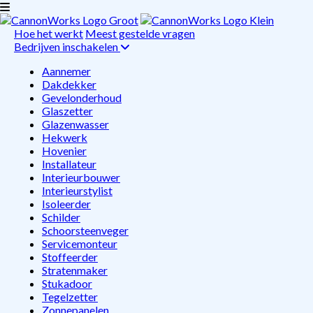
Hoe het werkt
Meest gestelde vragen
Bedrijven inschakelen
Aannemer
Dakdekker
Gevelonderhoud
Glaszetter
Glazenwasser
Hekwerk
Hovenier
Installateur
Interieurbouwer
Interieurstylist
Isoleerder
Schilder
Schoorsteenveger
Servicemonteur
Stoffeerder
Stratenmaker
Stukadoor
Tegelzetter
Zonnepanelen