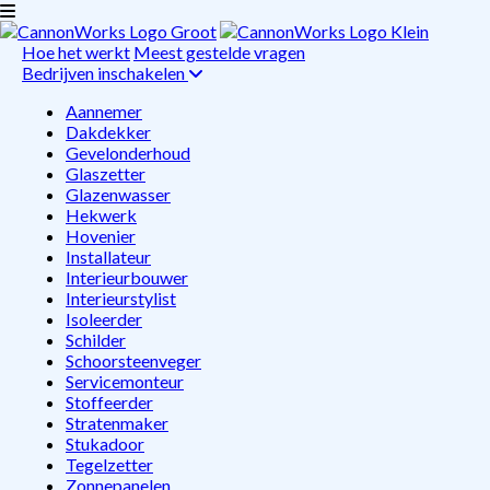
Hoe het werkt
Meest gestelde vragen
Bedrijven inschakelen
Aannemer
Dakdekker
Gevelonderhoud
Glaszetter
Glazenwasser
Hekwerk
Hovenier
Installateur
Interieurbouwer
Interieurstylist
Isoleerder
Schilder
Schoorsteenveger
Servicemonteur
Stoffeerder
Stratenmaker
Stukadoor
Tegelzetter
Zonnepanelen