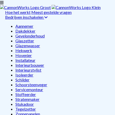
Hoe het werkt
Meest gestelde vragen
Bedrijven inschakelen
Aannemer
Dakdekker
Gevelonderhoud
Glaszetter
Glazenwasser
Hekwerk
Hovenier
Installateur
Interieurbouwer
Interieurstylist
Isoleerder
Schilder
Schoorsteenveger
Servicemonteur
Stoffeerder
Stratenmaker
Stukadoor
Tegelzetter
Zonnepanelen