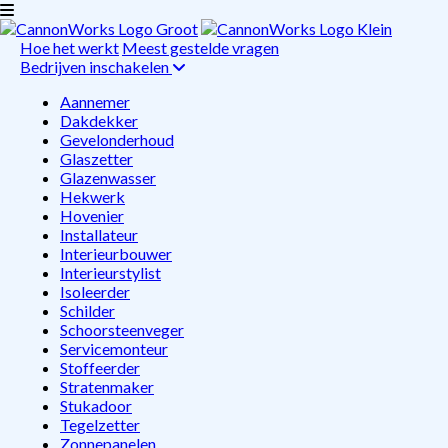
Hoe het werkt
Meest gestelde vragen
Bedrijven inschakelen
Aannemer
Dakdekker
Gevelonderhoud
Glaszetter
Glazenwasser
Hekwerk
Hovenier
Installateur
Interieurbouwer
Interieurstylist
Isoleerder
Schilder
Schoorsteenveger
Servicemonteur
Stoffeerder
Stratenmaker
Stukadoor
Tegelzetter
Zonnepanelen