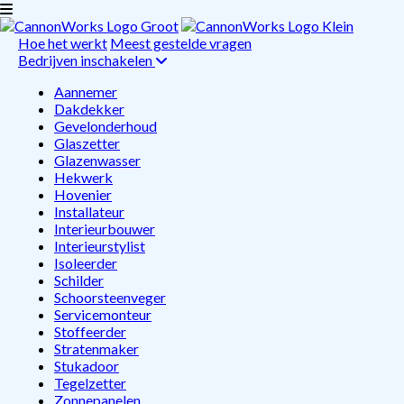
Hoe het werkt
Meest gestelde vragen
Bedrijven inschakelen
Aannemer
Dakdekker
Gevelonderhoud
Glaszetter
Glazenwasser
Hekwerk
Hovenier
Installateur
Interieurbouwer
Interieurstylist
Isoleerder
Schilder
Schoorsteenveger
Servicemonteur
Stoffeerder
Stratenmaker
Stukadoor
Tegelzetter
Zonnepanelen