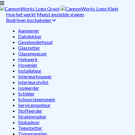
Hoe het werkt
Meest gestelde vragen
Bedrijven inschakelen
Aannemer
Dakdekker
Gevelonderhoud
Glaszetter
Glazenwasser
Hekwerk
Hovenier
Installateur
Interieurbouwer
Interieurstylist
Isoleerder
Schilder
Schoorsteenveger
Servicemonteur
Stoffeerder
Stratenmaker
Stukadoor
Tegelzetter
Zonnepanelen