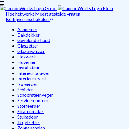
Hoe het werkt
Meest gestelde vragen
Bedrijven inschakelen
Aannemer
Dakdekker
Gevelonderhoud
Glaszetter
Glazenwasser
Hekwerk
Hovenier
Installateur
Interieurbouwer
Interieurstylist
Isoleerder
Schilder
Schoorsteenveger
Servicemonteur
Stoffeerder
Stratenmaker
Stukadoor
Tegelzetter
Zonnepanelen