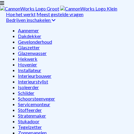
Hoe het werkt
Meest gestelde vragen
Bedrijven inschakelen
Aannemer
Dakdekker
Gevelonderhoud
Glaszetter
Glazenwasser
Hekwerk
Hovenier
Installateur
Interieurbouwer
Interieurstylist
Isoleerder
Schilder
Schoorsteenveger
Servicemonteur
Stoffeerder
Stratenmaker
Stukadoor
Tegelzetter
Zonnepanelen