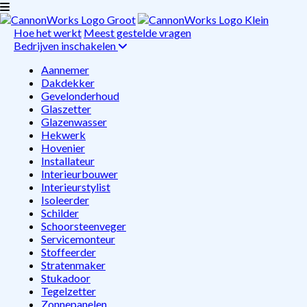
Hoe het werkt
Meest gestelde vragen
Bedrijven inschakelen
Aannemer
Dakdekker
Gevelonderhoud
Glaszetter
Glazenwasser
Hekwerk
Hovenier
Installateur
Interieurbouwer
Interieurstylist
Isoleerder
Schilder
Schoorsteenveger
Servicemonteur
Stoffeerder
Stratenmaker
Stukadoor
Tegelzetter
Zonnepanelen