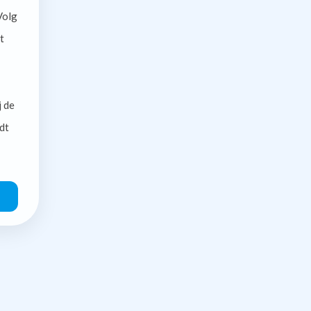
olg
t
j de
dt