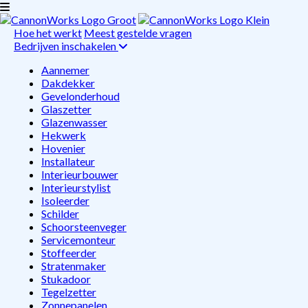
Hoe het werkt
Meest gestelde vragen
Bedrijven inschakelen
Aannemer
Dakdekker
Gevelonderhoud
Glaszetter
Glazenwasser
Hekwerk
Hovenier
Installateur
Interieurbouwer
Interieurstylist
Isoleerder
Schilder
Schoorsteenveger
Servicemonteur
Stoffeerder
Stratenmaker
Stukadoor
Tegelzetter
Zonnepanelen