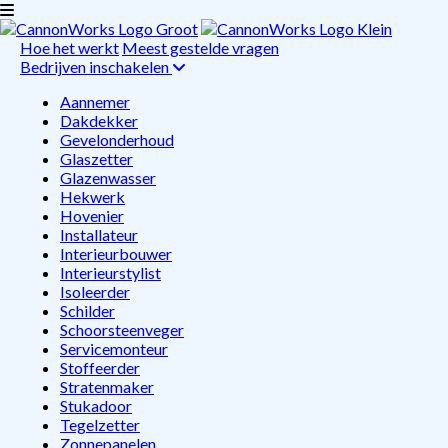
Hoe het werkt
Meest gestelde vragen
Bedrijven inschakelen
Aannemer
Dakdekker
Gevelonderhoud
Glaszetter
Glazenwasser
Hekwerk
Hovenier
Installateur
Interieurbouwer
Interieurstylist
Isoleerder
Schilder
Schoorsteenveger
Servicemonteur
Stoffeerder
Stratenmaker
Stukadoor
Tegelzetter
Zonnepanelen