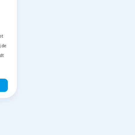
et
j de
dt