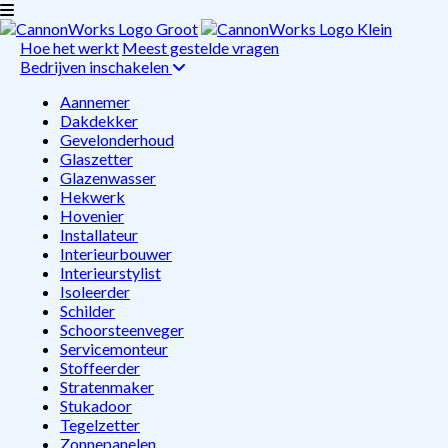
Hoe het werkt
Meest gestelde vragen
Bedrijven inschakelen
Aannemer
Dakdekker
Gevelonderhoud
Glaszetter
Glazenwasser
Hekwerk
Hovenier
Installateur
Interieurbouwer
Interieurstylist
Isoleerder
Schilder
Schoorsteenveger
Servicemonteur
Stoffeerder
Stratenmaker
Stukadoor
Tegelzetter
Zonnepanelen