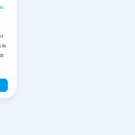
io.
et
j de
dt