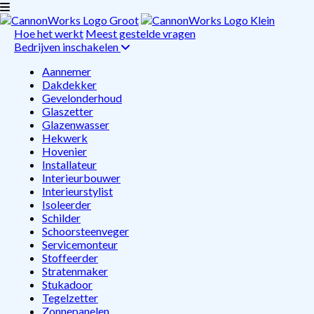
Hoe het werkt
Meest gestelde vragen
Bedrijven inschakelen
Aannemer
Dakdekker
Gevelonderhoud
Glaszetter
Glazenwasser
Hekwerk
Hovenier
Installateur
Interieurbouwer
Interieurstylist
Isoleerder
Schilder
Schoorsteenveger
Servicemonteur
Stoffeerder
Stratenmaker
Stukadoor
Tegelzetter
Zonnepanelen