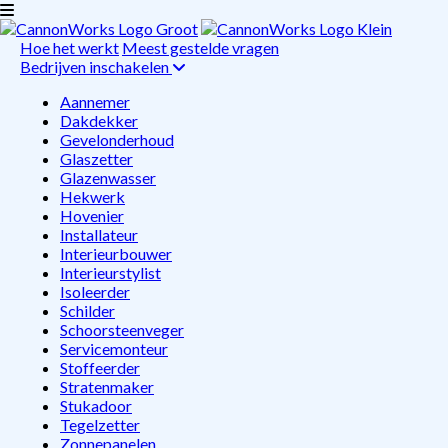
Hoe het werkt
Meest gestelde vragen
Bedrijven inschakelen
Aannemer
Dakdekker
Gevelonderhoud
Glaszetter
Glazenwasser
Hekwerk
Hovenier
Installateur
Interieurbouwer
Interieurstylist
Isoleerder
Schilder
Schoorsteenveger
Servicemonteur
Stoffeerder
Stratenmaker
Stukadoor
Tegelzetter
Zonnepanelen