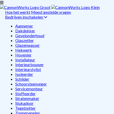
Hoe het werkt
Meest gestelde vragen
Bedrijven inschakelen
Aannemer
Dakdekker
Gevelonderhoud
Glaszetter
Glazenwasser
Hekwerk
Hovenier
Installateur
Interieurbouwer
Interieurstylist
Isoleerder
Schilder
Schoorsteenveger
Servicemonteur
Stoffeerder
Stratenmaker
Stukadoor
Tegelzetter
Zonnepanelen