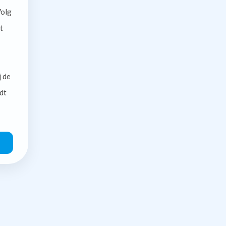
olg
t
j de
dt