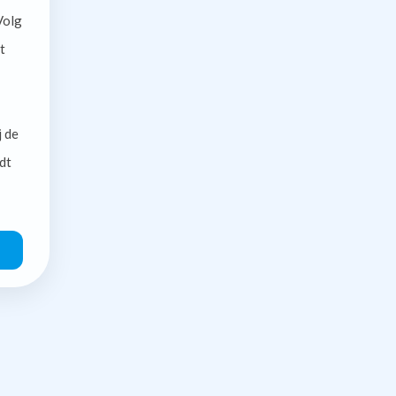
olg
t
j de
dt