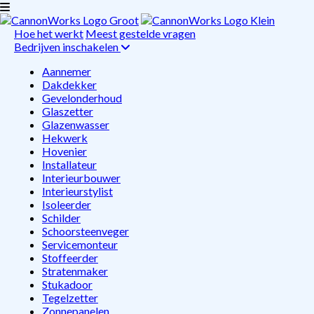
Hoe het werkt
Meest gestelde vragen
Bedrijven inschakelen
Aannemer
Dakdekker
Gevelonderhoud
Glaszetter
Glazenwasser
Hekwerk
Hovenier
Installateur
Interieurbouwer
Interieurstylist
Isoleerder
Schilder
Schoorsteenveger
Servicemonteur
Stoffeerder
Stratenmaker
Stukadoor
Tegelzetter
Zonnepanelen