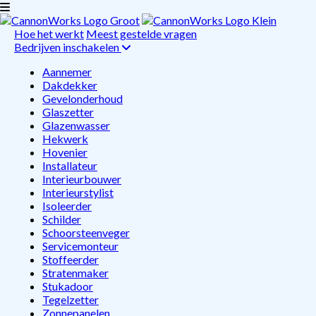
Hoe het werkt
Meest gestelde vragen
Bedrijven inschakelen
Aannemer
Dakdekker
Gevelonderhoud
Glaszetter
Glazenwasser
Hekwerk
Hovenier
Installateur
Interieurbouwer
Interieurstylist
Isoleerder
Schilder
Schoorsteenveger
Servicemonteur
Stoffeerder
Stratenmaker
Stukadoor
Tegelzetter
Zonnepanelen