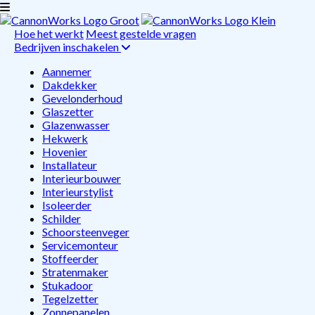
Hoe het werkt
Meest gestelde vragen
Bedrijven inschakelen
Aannemer
Dakdekker
Gevelonderhoud
Glaszetter
Glazenwasser
Hekwerk
Hovenier
Installateur
Interieurbouwer
Interieurstylist
Isoleerder
Schilder
Schoorsteenveger
Servicemonteur
Stoffeerder
Stratenmaker
Stukadoor
Tegelzetter
Zonnepanelen