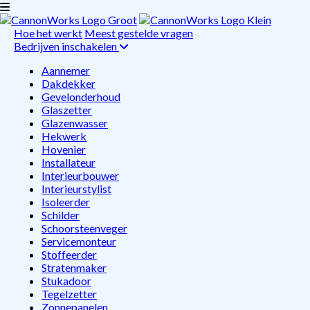
Hoe het werkt
Meest gestelde vragen
Bedrijven inschakelen
Aannemer
Dakdekker
Gevelonderhoud
Glaszetter
Glazenwasser
Hekwerk
Hovenier
Installateur
Interieurbouwer
Interieurstylist
Isoleerder
Schilder
Schoorsteenveger
Servicemonteur
Stoffeerder
Stratenmaker
Stukadoor
Tegelzetter
Zonnepanelen