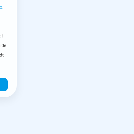
o.
et
j de
dt