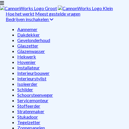
Hoe het werkt
Meest gestelde vragen
Bedrijven inschakelen
Aannemer
Dakdekker
Gevelonderhoud
Glaszetter
Glazenwasser
Hekwerk
Hovenier
Installateur
Interieurbouwer
Interieurstylist
Isoleerder
Schilder
Schoorsteenveger
Servicemonteur
Stoffeerder
Stratenmaker
Stukadoor
Tegelzetter
Zonnepanelen