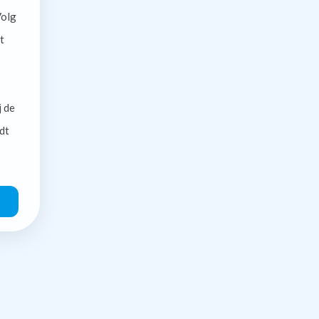
olg
t
j de
dt