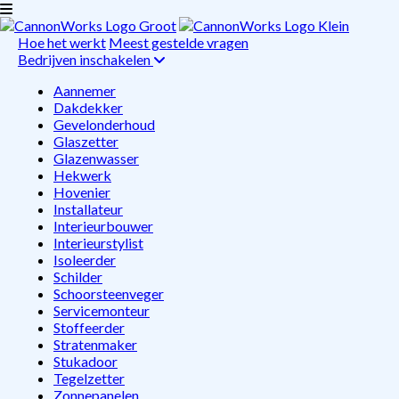
Hoe het werkt
Meest gestelde vragen
Bedrijven inschakelen
Aannemer
Dakdekker
Gevelonderhoud
Glaszetter
Glazenwasser
Hekwerk
Hovenier
Installateur
Interieurbouwer
Interieurstylist
Isoleerder
Schilder
Schoorsteenveger
Servicemonteur
Stoffeerder
Stratenmaker
Stukadoor
Tegelzetter
Zonnepanelen