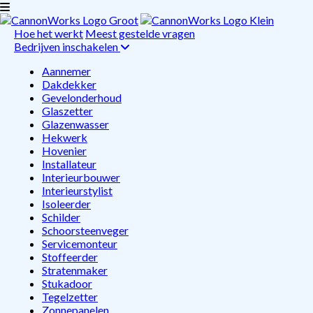
Hoe het werkt
Meest gestelde vragen
Bedrijven inschakelen
Aannemer
Dakdekker
Gevelonderhoud
Glaszetter
Glazenwasser
Hekwerk
Hovenier
Installateur
Interieurbouwer
Interieurstylist
Isoleerder
Schilder
Schoorsteenveger
Servicemonteur
Stoffeerder
Stratenmaker
Stukadoor
Tegelzetter
Zonnepanelen