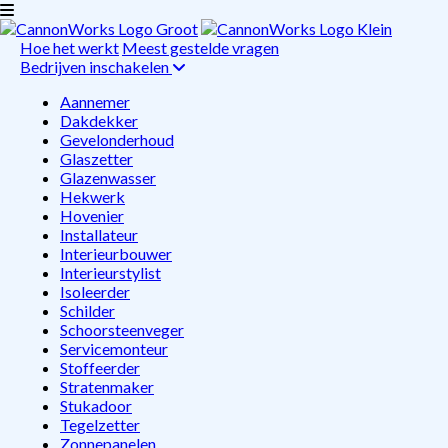
Hoe het werkt
Meest gestelde vragen
Bedrijven inschakelen
Aannemer
Dakdekker
Gevelonderhoud
Glaszetter
Glazenwasser
Hekwerk
Hovenier
Installateur
Interieurbouwer
Interieurstylist
Isoleerder
Schilder
Schoorsteenveger
Servicemonteur
Stoffeerder
Stratenmaker
Stukadoor
Tegelzetter
Zonnepanelen