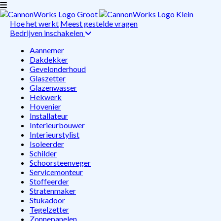
Hoe het werkt
Meest gestelde vragen
Bedrijven inschakelen
Aannemer
Dakdekker
Gevelonderhoud
Glaszetter
Glazenwasser
Hekwerk
Hovenier
Installateur
Interieurbouwer
Interieurstylist
Isoleerder
Schilder
Schoorsteenveger
Servicemonteur
Stoffeerder
Stratenmaker
Stukadoor
Tegelzetter
Zonnepanelen