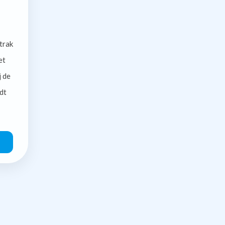
trak
et
j de
dt
O