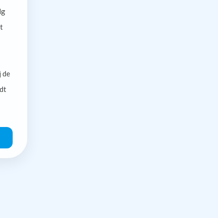
lg
t
j de
dt