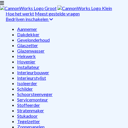
Hoe het werkt
Meest gestelde vragen
Bedrijven inschakelen
Aannemer
Dakdekker
Gevelonderhoud
Glaszetter
Glazenwasser
Hekwerk
Hovenier
Installateur
Interieurbouwer
Interieurstylist
Isoleerder
Schilder
Schoorsteenveger
Servicemonteur
Stoffeerder
Stratenmaker
Stukadoor
Tegelzetter
Zonnepanelen