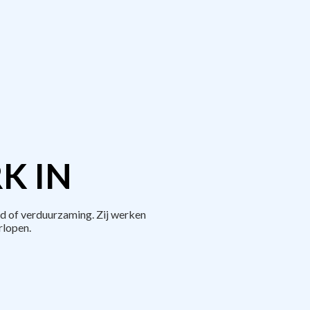
K IN
d of verduurzaming. Zij werken
rlopen.