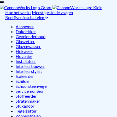
Hoe het werkt
Meest gestelde vragen
Bedrijven inschakelen
Aannemer
Dakdekker
Gevelonderhoud
Glaszetter
Glazenwasser
Hekwerk
Hovenier
Installateur
Interieurbouwer
Interieurstylist
Isoleerder
Schilder
Schoorsteenveger
Servicemonteur
Stoffeerder
Stratenmaker
Stukadoor
Tegelzetter
Zonnepanelen