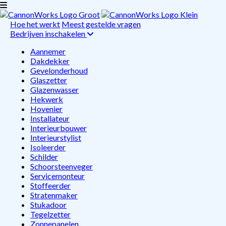
Hoe het werkt
Meest gestelde vragen
Bedrijven inschakelen
Aannemer
Dakdekker
Gevelonderhoud
Glaszetter
Glazenwasser
Hekwerk
Hovenier
Installateur
Interieurbouwer
Interieurstylist
Isoleerder
Schilder
Schoorsteenveger
Servicemonteur
Stoffeerder
Stratenmaker
Stukadoor
Tegelzetter
Zonnepanelen