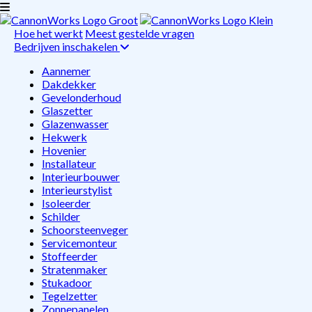
Hoe het werkt
Meest gestelde vragen
Bedrijven inschakelen
Aannemer
Dakdekker
Gevelonderhoud
Glaszetter
Glazenwasser
Hekwerk
Hovenier
Installateur
Interieurbouwer
Interieurstylist
Isoleerder
Schilder
Schoorsteenveger
Servicemonteur
Stoffeerder
Stratenmaker
Stukadoor
Tegelzetter
Zonnepanelen