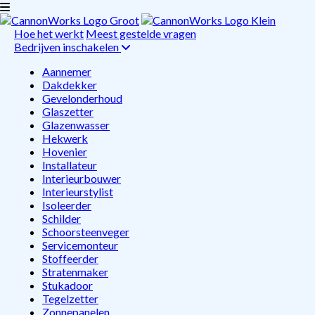
Hoe het werkt
Meest gestelde vragen
Bedrijven inschakelen
Aannemer
Dakdekker
Gevelonderhoud
Glaszetter
Glazenwasser
Hekwerk
Hovenier
Installateur
Interieurbouwer
Interieurstylist
Isoleerder
Schilder
Schoorsteenveger
Servicemonteur
Stoffeerder
Stratenmaker
Stukadoor
Tegelzetter
Zonnepanelen