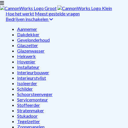
Hoe het werkt
Meest gestelde vragen
Bedrijven inschakelen
Aannemer
Dakdekker
Gevelonderhoud
Glaszetter
Glazenwasser
Hekwerk
Hovenier
Installateur
Interieurbouwer
Interieurstylist
Isoleerder
Schilder
Schoorsteenveger
Servicemonteur
Stoffeerder
Stratenmaker
Stukadoor
Tegelzetter
Zonnepanelen