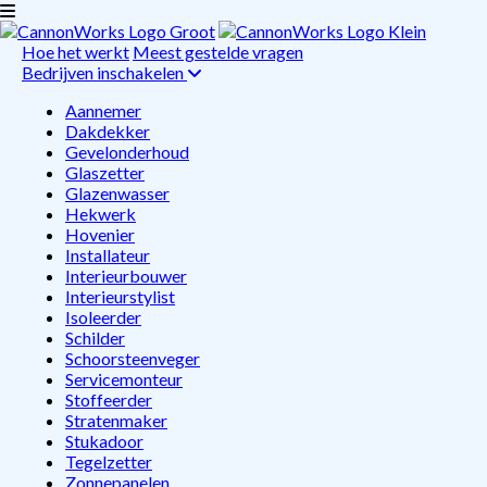
Hoe het werkt
Meest gestelde vragen
Bedrijven inschakelen
Aannemer
Dakdekker
Gevelonderhoud
Glaszetter
Glazenwasser
Hekwerk
Hovenier
Installateur
Interieurbouwer
Interieurstylist
Isoleerder
Schilder
Schoorsteenveger
Servicemonteur
Stoffeerder
Stratenmaker
Stukadoor
Tegelzetter
Zonnepanelen