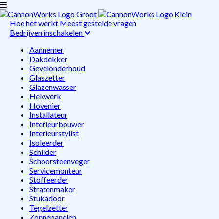
Hoe het werkt
Meest gestelde vragen
Bedrijven inschakelen
Aannemer
Dakdekker
Gevelonderhoud
Glaszetter
Glazenwasser
Hekwerk
Hovenier
Installateur
Interieurbouwer
Interieurstylist
Isoleerder
Schilder
Schoorsteenveger
Servicemonteur
Stoffeerder
Stratenmaker
Stukadoor
Tegelzetter
Zonnepanelen