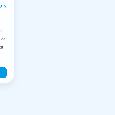
gio.
et
j de
dt